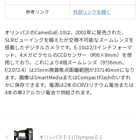
参考リンク
外部リンクを開く
オリンパスのCamediaE-10は、2001年に発売された、
SLRビューイングを備えたが交換不可能なズームレンズを
搭載したデジタルカメラです。E-10は2/3インチフォーマ
ット、4メガピクセルのCCDセンサー（約6×8mm）を使
用しており、これにより4倍ズームレンズ（9?36mm、
f/2.0?2.4）は35mm換算焦点距離範囲が35?140mmになり
ます。画像はSmartMediaまたはCompactFlashのいずれ
かに保存できます。電源は2本のCRV3リチウム電池または
4本の単3アルカリ電池で供給されます。
オリンパス E-1 | Olympus E-1