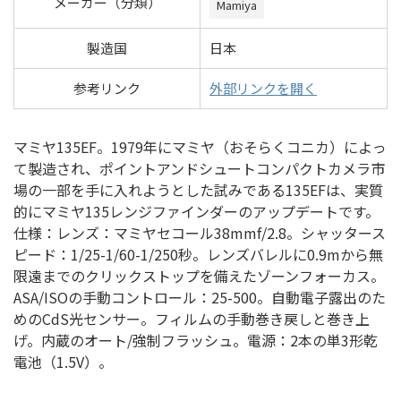
メーカー（分類）
Mamiya
製造国
日本
参考リンク
外部リンクを開く
マミヤ135EF。1979年にマミヤ（おそらくコニカ）によっ
て製造され、ポイントアンドシュートコンパクトカメラ市
場の一部を手に入れようとした試みである135EFは、実質
的にマミヤ135レンジファインダーのアップデートです。
仕様：レンズ：マミヤセコール38mmf/2.8。シャッタース
ピード：1/25-1/60-1/250秒。レンズバレルに0.9mから無
限遠までのクリックストップを備えたゾーンフォーカス。
ASA/ISOの手動コントロール：25-500。自動電子露出のた
めのCdS光センサー。フィルムの手動巻き戻しと巻き上
げ。内蔵のオート/強制フラッシュ。電源：2本の単3形乾
電池（1.5V）。