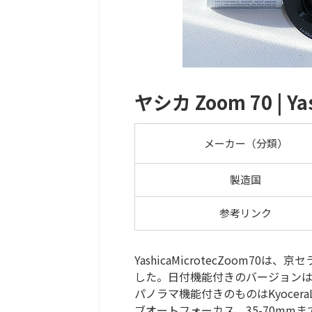
ヤシカ Zoom 70 | Yas
メーカー（分類）
製造国
参考リンク
YashicaMicrotecZoom
した。日付機能付きのバージョンはYash
パノラマ機能付きのものはKyocer
ブオートフォーカス。35-70mmまで