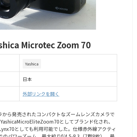
hica Microtec Zoom 70
Yashica
日本
外部リンクを開く
70は、京セラから発売されたコンパクトなズームレンズカメラで
icaMicroEliteZoom70としてブランド化され、
aLynx70としても利用可能でした。仕様赤外線アクティ
のパワーズーム、最大絞りf/4.5-8.3（7群8枚）。最