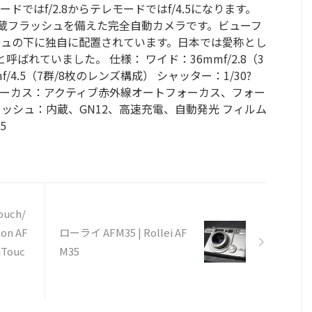
ではf/2.8からテレモードではf/4.5になります。
内蔵フラッシュを備えた完全自動カメラです。ビューフ
シュの下に独自に配置されています。日本では愛称とし
」と呼ばれていました。 仕様： ワイド：36mmf/2.8（3
/4.5（7群/8枚のレンズ構成） シャッター：1/30?
フォーカス：アクティブ赤外線オートフォーカス、フォー
フラッシュ：内蔵、GN12、高速充電、自動発光 フィルム
5
ouch/
kon AF
ローライ AFM35 | Rollei AF
iTouc
M35